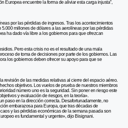
 Europea encuentre la forma de aliviar esta carga injusta”,
neas por las pérdidas de ingresos. Tras los acontecimientos
5.000 millones de dólares a las aerolíneas por las pérdidas
pea ha dado vía libre a los gobiernos para que ofrezcan
sidios. Pero esta crisis no es el resultado de una mala
 proceso de toma de decisiones por parte de los gobiernos. Las
hora los gobiernos deben ofrecer su apoyo para que se
 revisión de las medidas relativas al cierre del espacio aéreo.
 hechos objetivos. Los vuelos de prueba de nuestros miembros
oridad número uno es la seguridad. Sin poner en riesgo este
etivos y evaluación de riesgos, en la teoría».
o un paso en la dirección correcta. Desafortunadamente, no
ación embarazosa para Europa, que tras décadas de
l caos y las pérdidas económicas de la semana pasada son
Europeo es fundamental y urgente», dijo Bisignani.