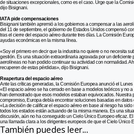
de situaciones excepcionales, como es el caso. Urge que la Comisión
dijo Bisignani.
IATA pide compensaciones
Bisignani también apremió a los gobiernos a compensar a las aerolí
del 11 de septiembre, el gobierno de Estados Unidos compensó con 
tras el cierre del espacio aéreo durante tres días. La Comisión Euro
ayudas económicas en la misma línea.
«Soy el primero en decir que la industria no quiere o no necesita sub
gestión. Es una situación extraordinaria agravada por un deficiente
aerolíneas no han podido continuar su actividad con normalidad. A
recuperen de estas pérdidas», dijo Bisignani.
Reapertura del espacio aéreo
Ante las críticas generadas, la Comisión Europea anunció el Lunes la
«El espacio aéreo se ha cerrado en base a modelos teóricos y no a
han demostrado que esos modelos estaban equivocados. Nuestra pri
compromiso, Europa debía encontrar soluciones basadas en datos obj
«La decisión de calificar el espacio aéreo en base al riesgo ha sid
todos los estados están actuando de la misma manera. Es una situ
discusión, aún no ha conseguido un Cielo Único Europeo eficaz. E
una llamada clara a los dirigentes europeos de que el Cielo Único 
También puedes leer...