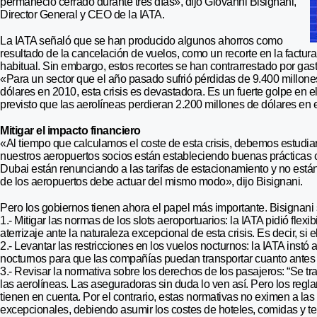
permaneció cerrado durante tres días», dijo Giovanni Bisignani,
Director General y CEO de la IATA.
La IATA señaló que se han producido algunos ahorros como
resultado de la cancelación de vuelos, como un recorte en la factur
habitual. Sin embargo, estos recortes se han contrarrestado por gas
«Para un sector que el año pasado sufrió pérdidas de 9.400 millone
dólares en 2010, esta crisis es devastadora. Es un fuerte golpe en
previsto que las aerolíneas perdieran 2.200 millones de dólares en el
Mitigar el impacto financiero
«Al tiempo que calculamos el coste de esta crisis, debemos estudi
nuestros aeropuertos socios están estableciendo buenas prácticas c
Dubai están renunciando a las tarifas de estacionamiento y no están
de los aeropuertos debe actuar del mismo modo», dijo Bisignani.
Pero los gobiernos tienen ahora el papel más importante. Bisignani 
1.- Mitigar las normas de los slots aeroportuarios: la IATA pidió flex
aterrizaje ante la naturaleza excepcional de esta crisis. Es decir, si 
2.- Levantar las restricciones en los vuelos nocturnos: la IATA instó 
nocturnos para que las compañías puedan transportar cuanto antes 
3.- Revisar la normativa sobre los derechos de los pasajeros: “Se t
las aerolíneas. Las aseguradoras sin duda lo ven así. Pero los reg
tienen en cuenta. Por el contrario, estas normativas no eximen a l
excepcionales, debiendo asumir los costes de hoteles, comidas y t