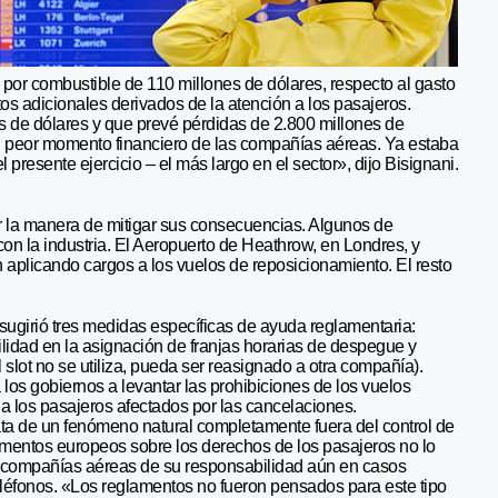
a por combustible de 110 millones de dólares, respecto al gasto
tos adicionales derivados de la atención a los pasajeros.
s de dólares y que prevé pérdidas de 2.800 millones de
 el peor momento financiero de las compañías aéreas. Ya estaba
 presente ejercicio – el más largo en el sector», dijo Bisignani.
ar la manera de mitigar sus consecuencias. Algunos de
on la industria. El Aeropuerto de Heathrow, en Londres, y
 aplicando cargos a los vuelos de reposicionamiento. El resto
sugirió tres medidas específicas de ayuda reglamentaria:
ibilidad en la asignación de franjas horarias de despegue y
el slot no se utiliza, pueda ser reasignado a otra compañía).
a los gobiernos a levantar las prohibiciones de los vuelos
a los pasajeros afectados por las cancelaciones.
rata de un fenómeno natural completamente fuera del control de
lamentos europeos sobre los derechos de los pasajeros no lo
as compañías aéreas de su responsabilidad aún en casos
eléfonos. «Los reglamentos no fueron pensados para este tipo