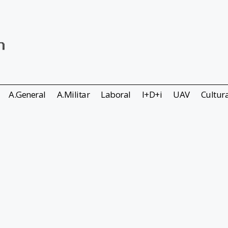
A.General
A.Militar
Laboral
I+D+i
UAV
Cultur