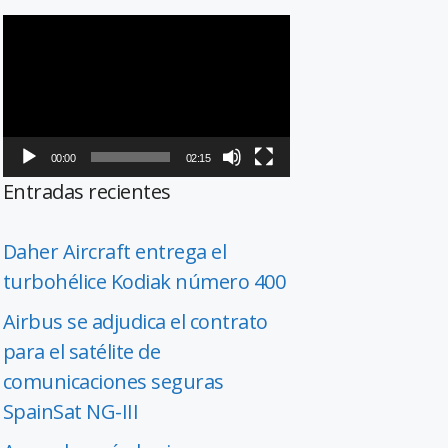
Reproductor
de
vídeo
00:00
02:15
Entradas recientes
Daher Aircraft entrega el
turbohélice Kodiak número 400
Airbus se adjudica el contrato
para el satélite de
comunicaciones seguras
SpainSat NG-III