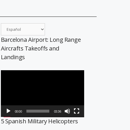
Barcelona Airport: Long Range
Aircrafts Takeoffs and
Landings
Reproductor
de
vídeo
00:00
03:36
5 Spanish Military Helicopters