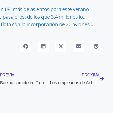
un 6% más de asientos para este verano
 pasajeros, de los que 3,4 millones lo…
flota con la incorporación de 20 aviones…
PREVIA
PRÓXIMA
Boeing somete en Florida uno de sus 787 Dreamliner a pruebas de clima extremo
Los empleados de Airbus en Francia han hecho hoy jornada de huelga