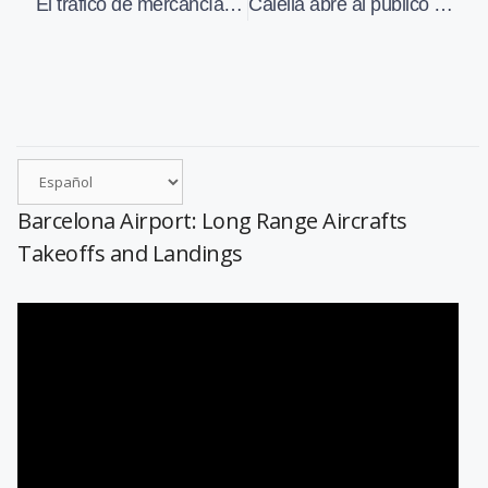
El tráfico de mercancías en los aeropuertos de AENA aumentó el 15% de media en los dos primeros meses del año
Calella abre al público uno de los refugios antiáereos que se construyeron durante la Guerra Civil
Barcelona Airport: Long Range Aircrafts
Takeoffs and Landings
Reproductor
de
vídeo