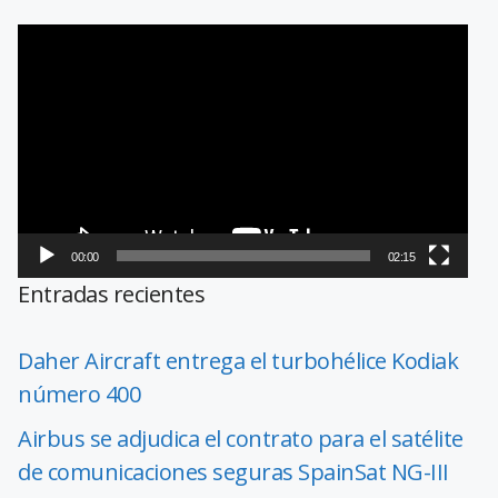
Reproductor
de
vídeo
00:00
02:15
Entradas recientes
Daher Aircraft entrega el turbohélice Kodiak
número 400
Airbus se adjudica el contrato para el satélite
de comunicaciones seguras SpainSat NG-III