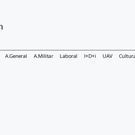
A.General
A.Militar
Laboral
I+D+i
UAV
Cultur