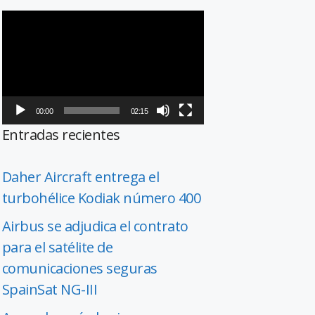
Reproductor
de
vídeo
00:00
02:15
Entradas recientes
Daher Aircraft entrega el
turbohélice Kodiak número 400
Airbus se adjudica el contrato
para el satélite de
comunicaciones seguras
SpainSat NG-III