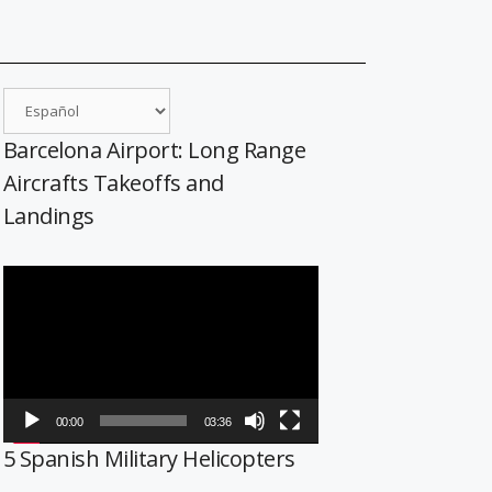
Barcelona Airport: Long Range
Aircrafts Takeoffs and
Landings
Reproductor
de
vídeo
00:00
03:36
5 Spanish Military Helicopters