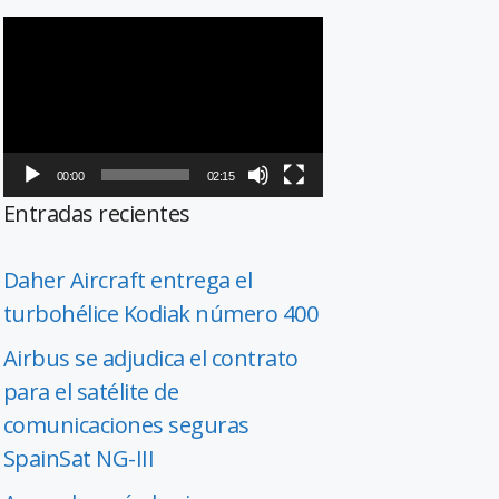
Reproductor
de
vídeo
00:00
02:15
Entradas recientes
Daher Aircraft entrega el
turbohélice Kodiak número 400
Airbus se adjudica el contrato
para el satélite de
comunicaciones seguras
SpainSat NG-III