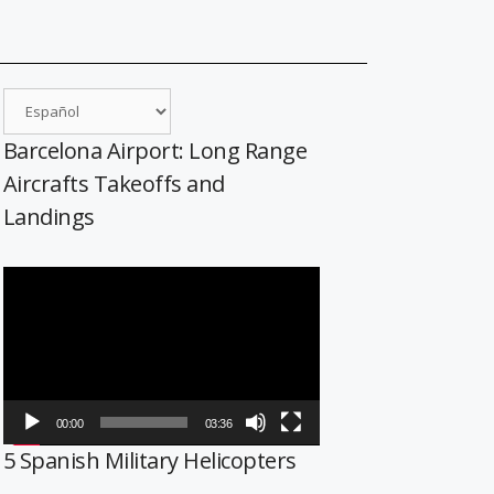
Barcelona Airport: Long Range
Aircrafts Takeoffs and
Landings
Reproductor
de
vídeo
00:00
03:36
5 Spanish Military Helicopters