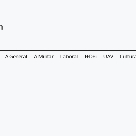
A.General
A.Militar
Laboral
I+D+i
UAV
Cultur