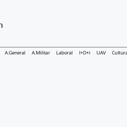
A.General
A.Militar
Laboral
I+D+i
UAV
Cultur