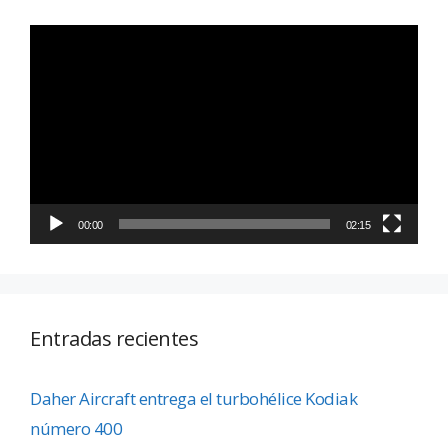
Reproductor
de
vídeo
00:00
02:15
Entradas recientes
Daher Aircraft entrega el turbohélice Kodiak
número 400