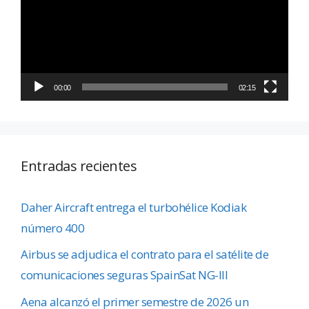
vídeo
00:00
02:15
Entradas recientes
Daher Aircraft entrega el turbohélice Kodiak
número 400
Airbus se adjudica el contrato para el satélite de
comunicaciones seguras SpainSat NG-III
Aena alcanzó el primer semestre de 2026 un