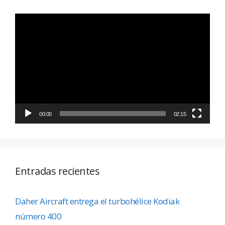
Reproductor
de
vídeo
00:00
02:15
Entradas recientes
Daher Aircraft entrega el turbohélice Kodiak
número 400