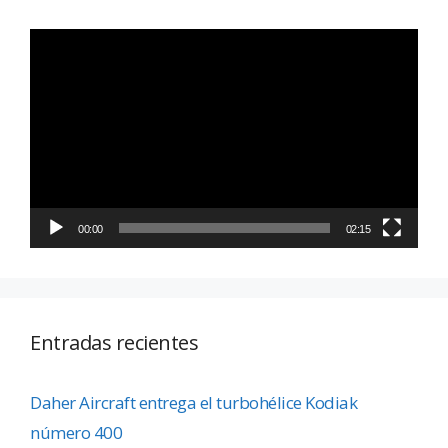
Reproductor
de
vídeo
00:00
02:15
Entradas recientes
Daher Aircraft entrega el turbohélice Kodiak
número 400