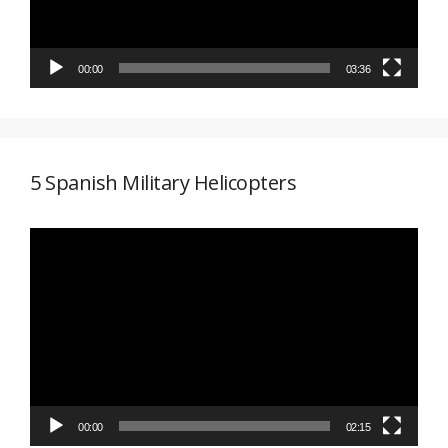
00:00
03:36
5 Spanish Military Helicopters
Reproductor
de
vídeo
00:00
02:15