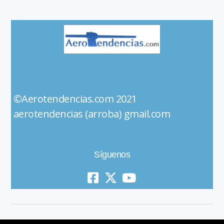
©Aerotendencias.com 2021
aerotendencias (arroba) gmail.com
Síguenos