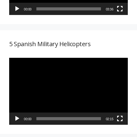
00:00
03:36
5 Spanish Military Helicopters
Reproductor
de
vídeo
00:00
02:15