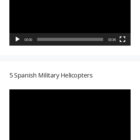
vídeo
00:00
03:36
5 Spanish Military Helicopters
Reproductor
de
vídeo