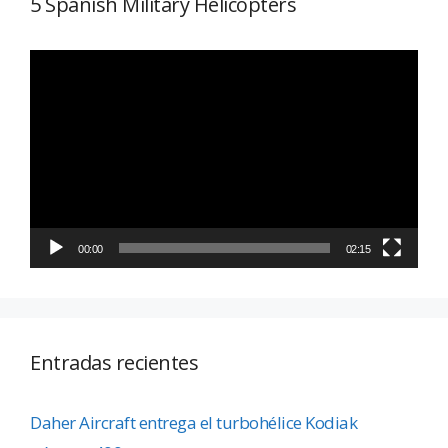
5 Spanish Military Helicopters
Reproductor
de
vídeo
00:00
02:15
Entradas recientes
Daher Aircraft entrega el turbohélice Kodiak