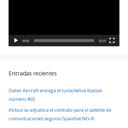
vídeo
00:00
02:15
Entradas recientes
Daher Aircraft entrega el turbohélice Kodiak
número 400
Airbus se adjudica el contrato para el satélite de
comunicaciones seguras SpainSat NG-III