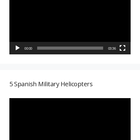
vídeo
00:00
03:36
5 Spanish Military Helicopters
Reproductor
de
vídeo