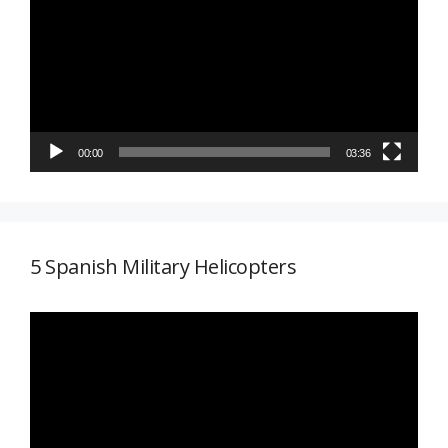
vídeo
00:00
03:36
5 Spanish Military Helicopters
Reproductor
de
vídeo