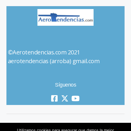
©Aerotendencias.com 2021
aerotendencias (arroba) gmail.com
Síguenos
Utilizamos cookies para asegurar que damos la mejor