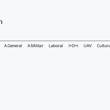
A.General
A.Militar
Laboral
I+D+i
UAV
Cultur