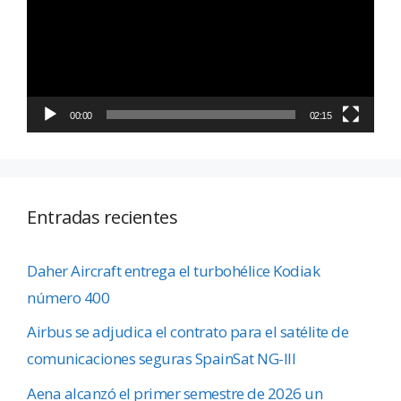
vídeo
00:00
02:15
Entradas recientes
Daher Aircraft entrega el turbohélice Kodiak
número 400
Airbus se adjudica el contrato para el satélite de
comunicaciones seguras SpainSat NG-III
Aena alcanzó el primer semestre de 2026 un