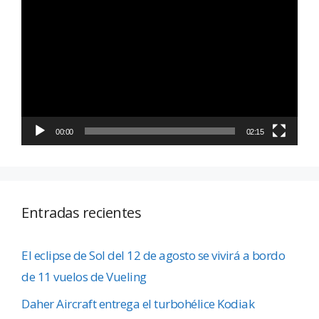
de
vídeo
00:00
02:15
Entradas recientes
El eclipse de Sol del 12 de agosto se vivirá a bordo
de 11 vuelos de Vueling
Daher Aircraft entrega el turbohélice Kodiak