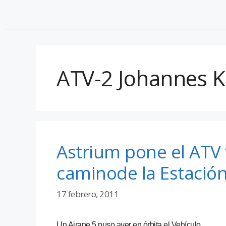
ATV-2 Johannes K
Astrium pone el ATV 
caminode la Estación
17 febrero, 2011
Un Airane 5 puso ayer en órbita el Vehículo