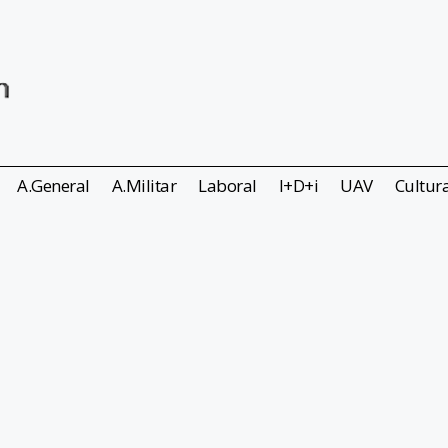
A.General
A.Militar
Laboral
I+D+i
UAV
Cultur