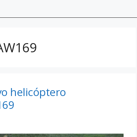
 AW169
o helicóptero
169