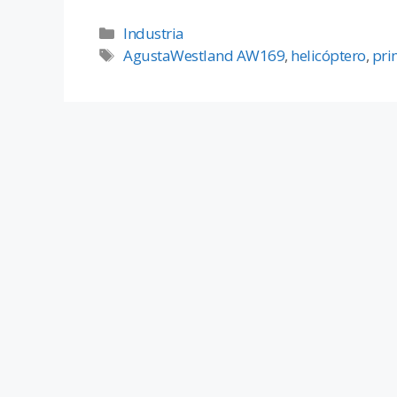
Industria
AgustaWestland AW169
,
helicóptero
,
pri