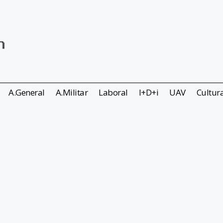
A.General
A.Militar
Laboral
I+D+i
UAV
Cultur