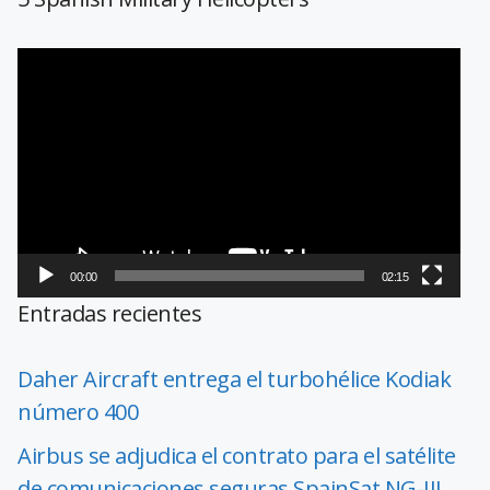
Reproductor
de
vídeo
00:00
02:15
Entradas recientes
Daher Aircraft entrega el turbohélice Kodiak
número 400
Airbus se adjudica el contrato para el satélite
de comunicaciones seguras SpainSat NG-III