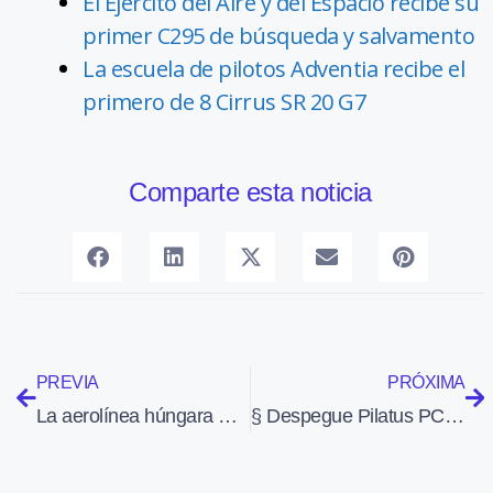
El Ejército del Aire y del Espacio recibe su
primer C295 de búsqueda y salvamento
La escuela de pilotos Adventia recibe el
primero de 8 Cirrus SR 20 G7
Comparte esta noticia
PREVIA
PRÓXIMA
La aerolínea húngara Malev deja de volar después de 66 años por la elevada deuda
§ Despegue Pilatus PC-12 del Aeropuerto de Sabadell