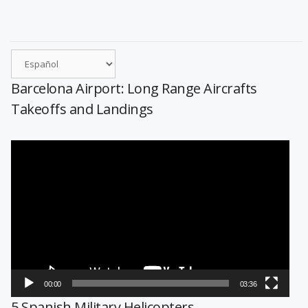
Barcelona Airport: Long Range Aircrafts
Takeoffs and Landings
Reproductor
de
vídeo
00:00
03:36
5 Spanish Military Helicopters