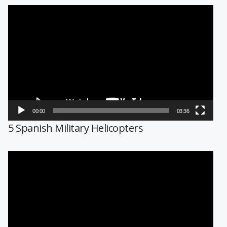
Reproductor
de
vídeo
00:00
03:36
5 Spanish Military Helicopters
Reproductor
de
vídeo