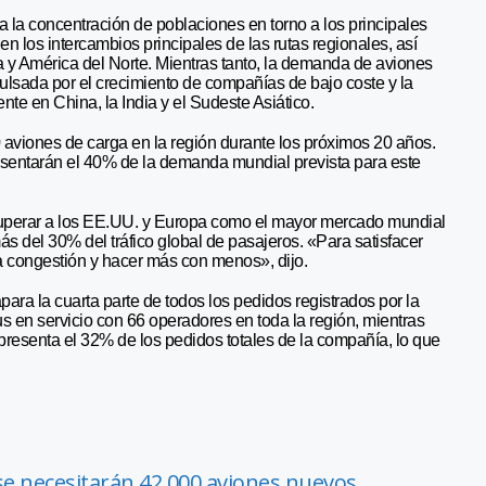
a la concentración de poblaciones en torno a los principales
en los intercambios principales de las rutas regionales, así
 y América del Norte. Mientras tanto, la demanda de aviones
pulsada por el crecimiento de compañías de bajo coste y la
te en China, la India y el Sudeste Asiático.
 aviones de carga en la región durante los próximos 20 años.
sentarán el 40% de la demanda mundial prevista para este
 superar a los EE.UU. y Europa como el mayor mercado mundial
ás del 30% del tráfico global de pasajeros. «Para satisfacer
a congestión y hacer más con menos», dijo.
ara la cuarta parte de todos los pedidos registrados por la
 en servicio con 66 operadores en toda la región, mientras
epresenta el 32% de los pedidos totales de la compañía, lo que
se necesitarán 42.000 aviones nuevos