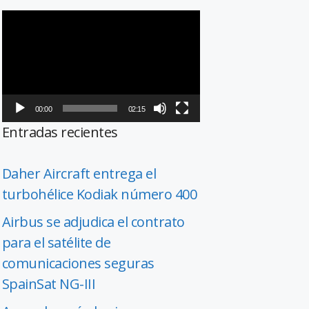
Reproductor
de
vídeo
00:00
02:15
Entradas recientes
Daher Aircraft entrega el
turbohélice Kodiak número 400
Airbus se adjudica el contrato
para el satélite de
comunicaciones seguras
SpainSat NG-III