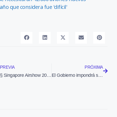
ño que considera fue 'difícil'
PREVIA
PRÓXIMA
§ Singapore Airshow 2010
El Gobierno impondrá su ley en el conflicto con los controladores aéreos