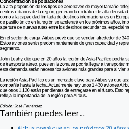
Concentración de poblaciones
La alta proporción de los tipos de aeronaves de mayor tamaño reflej
centros urbanos de la región, generando un tráfico de alta densidad 
como a la capacidad limitada de destinos internacionales en Europa
de pasillo único en la región se acelerará en los próximos años, im
apertura de nuevas rutas entre los destinos secundarios, especialmen
En el sector de carga, Airbus prevé que se vendan alrededor de 340
Estos aviones serán predominantemente de gran capacidad y repre
segmento.
John Leahy, dijo que en 20 años la región de Asia-Pacífico podría
de transporte aéreo, pues en la zona se podría llegar a transportar m
esta demanda serán necesarios aviones más grandes para aliviar l
La región Asia-Pacífico es un mercado clave para Airbus ya que acap
compañía hasta la fecha. Actualmente hay unos 1.430 aviones Airbus
que otros 1.120 están pendientes de entregarse en el futuro. Esto r
refleja la importancia de la región para Airbus.
Edición: José Fernández
También puedes leer...
Airbus prevé que en los próximos 20 años 