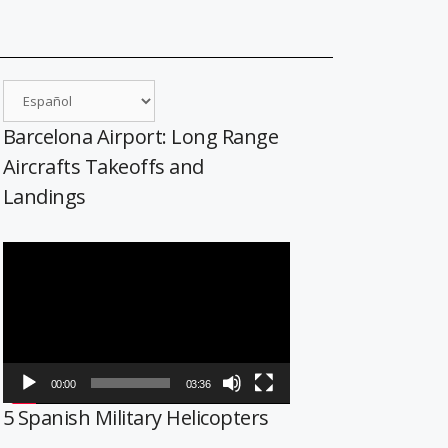
Barcelona Airport: Long Range
Aircrafts Takeoffs and
Landings
Reproductor
de
vídeo
00:00
03:36
5 Spanish Military Helicopters