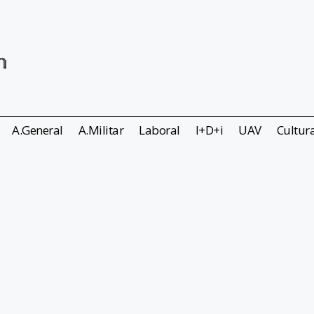
A.General
A.Militar
Laboral
I+D+i
UAV
Cultur