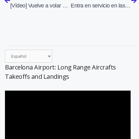
[Vídeo] Vuelve a volar después de 8 años el hidroavión apagafuegos Martin Mars
Entra en servicio en las Islas Seychelles un Tecnam P2012 STOL
Barcelona Airport: Long Range Aircrafts
Takeoffs and Landings
Reproductor
de
vídeo