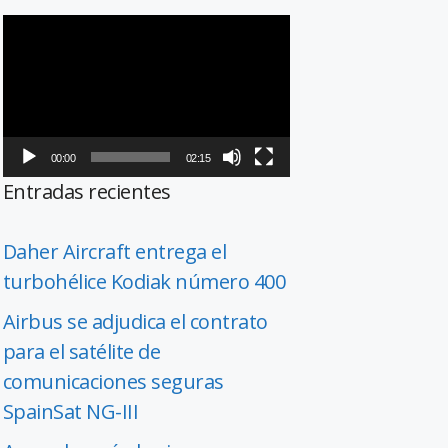
Reproductor
de
vídeo
00:00
02:15
Entradas recientes
Daher Aircraft entrega el
turbohélice Kodiak número 400
Airbus se adjudica el contrato
para el satélite de
comunicaciones seguras
SpainSat NG-III