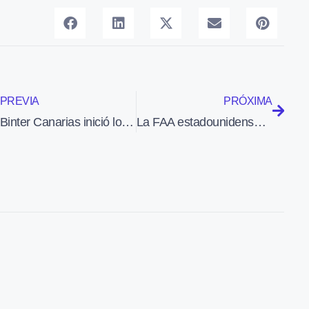
PREVIA
PRÓXIMA
Binter Canarias inició los vuelos entre Canarias y Banjul
La FAA estadounidense certifica el nuevo motor PT6A-140