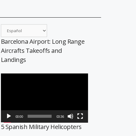
Barcelona Airport: Long Range
Aircrafts Takeoffs and
Landings
Reproductor
de
vídeo
00:00
03:36
5 Spanish Military Helicopters