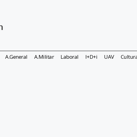
A.General
A.Militar
Laboral
I+D+i
UAV
Cultur