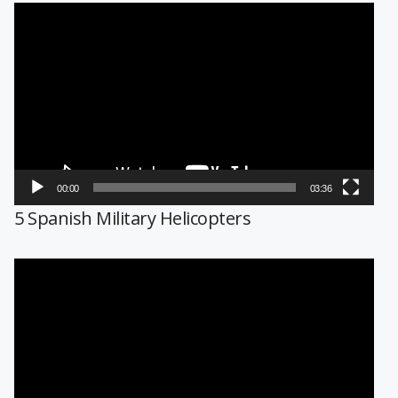
Reproductor
de
vídeo
00:00
03:36
5 Spanish Military Helicopters
Reproductor
de
vídeo