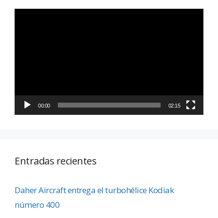
Reproductor
de
vídeo
00:00
02:15
Entradas recientes
Daher Aircraft entrega el turbohélice Kodiak
número 400