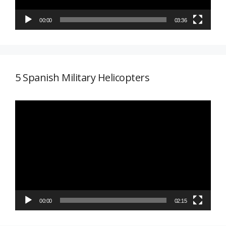
00:00
03:36
5 Spanish Military Helicopters
Reproductor
de
vídeo
00:00
02:15