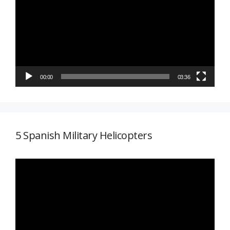
vídeo
00:00
03:36
5 Spanish Military Helicopters
Reproductor
de
vídeo