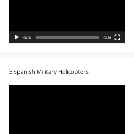
vídeo
00:00
03:36
5 Spanish Military Helicopters
Reproductor
de
vídeo