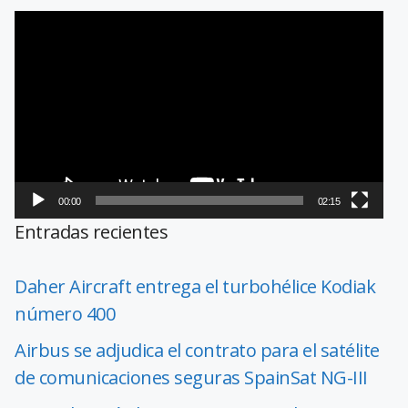
Reproductor
de
vídeo
00:00
02:15
Entradas recientes
Daher Aircraft entrega el turbohélice Kodiak
número 400
Airbus se adjudica el contrato para el satélite
de comunicaciones seguras SpainSat NG-III