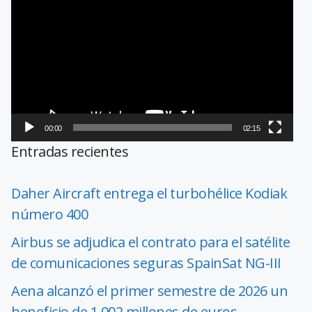
de
vídeo
00:00
02:15
Entradas recientes
Daher Aircraft entrega el turbohélice Kodiak
número 400
Airbus se adjudica el contrato para el satélite
de comunicaciones seguras SpainSat NG-III
Aena alcanzó el primer semestre de 2026 un
beneficio de 1.002 millones de euros