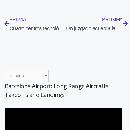
PREVIA
PRÓXIMA
Cuatro centros tecnológicos andaluces acuerdan unir su experiencia y capacidades para desarrollar un avión solar no tripulado
Un juzgado acuerda la liquidación de la empresa Jet Ready
Barcelona Airport: Long Range Aircrafts
Takeoffs and Landings
Reproductor
de
vídeo