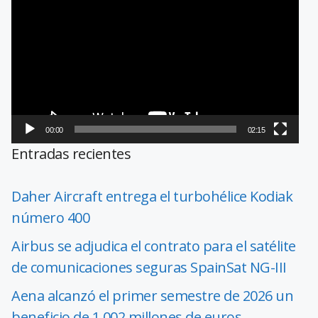
de
vídeo
00:00
02:15
Entradas recientes
Daher Aircraft entrega el turbohélice Kodiak
número 400
Airbus se adjudica el contrato para el satélite
de comunicaciones seguras SpainSat NG-III
Aena alcanzó el primer semestre de 2026 un
beneficio de 1.002 millones de euros