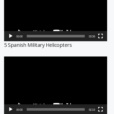
vídeo
00:00
03:36
5 Spanish Military Helicopters
Reproductor
de
vídeo
00:00
02:15