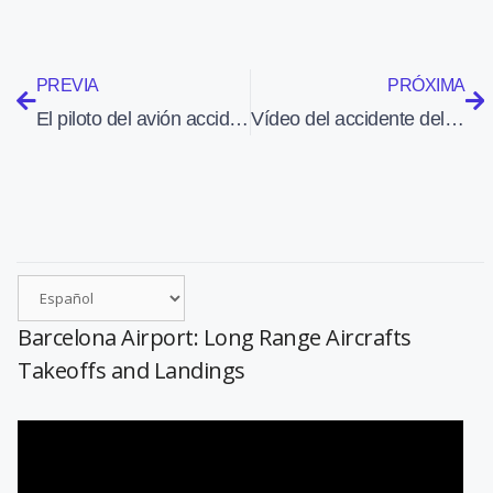
PREVIA
PRÓXIMA
El piloto del avión accidentado en San Francisco tenía poca experiencia con el Boeing 777
Vídeo del accidente del Boeing 777 de Asiana en San Francisco
Barcelona Airport: Long Range Aircrafts
Takeoffs and Landings
Reproductor
de