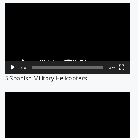
Reproductor
de
vídeo
00:00
03:36
5 Spanish Military Helicopters
Reproductor
de
vídeo