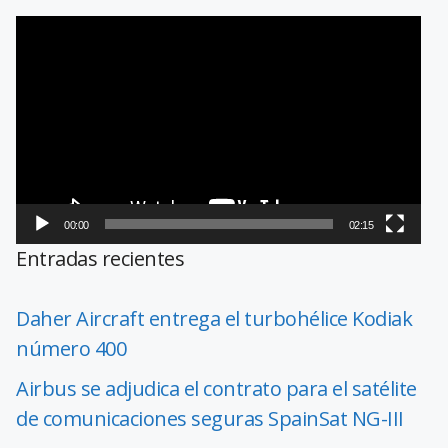
Reproductor
de
vídeo
00:00
02:15
Entradas recientes
Daher Aircraft entrega el turbohélice Kodiak
número 400
Airbus se adjudica el contrato para el satélite
de comunicaciones seguras SpainSat NG-III