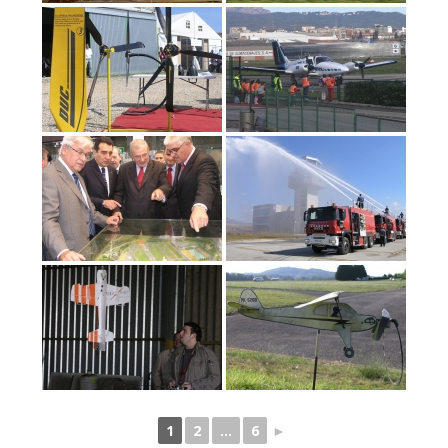
1
2
...
6
►