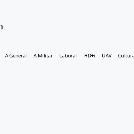
A.General
A.Militar
Laboral
I+D+i
UAV
Cultur