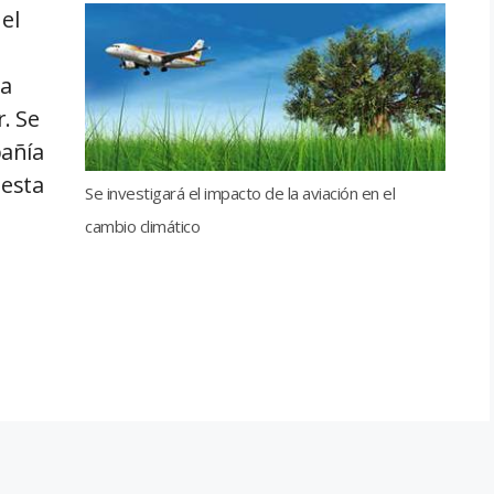
 el
la
. Se
pañía
 esta
Se investigará el impacto de la aviación en el
cambio climático