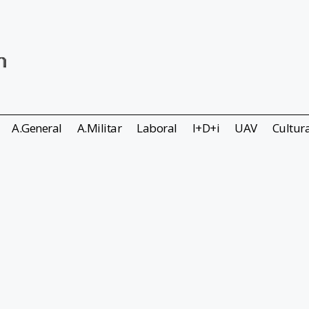
A.General
A.Militar
Laboral
I+D+i
UAV
Cultur