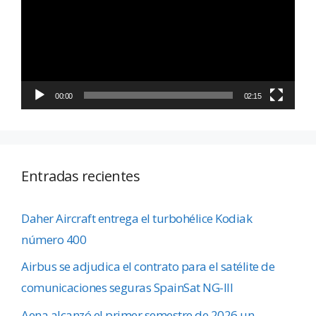
vídeo
00:00
02:15
Entradas recientes
Daher Aircraft entrega el turbohélice Kodiak
número 400
Airbus se adjudica el contrato para el satélite de
comunicaciones seguras SpainSat NG-III
Aena alcanzó el primer semestre de 2026 un