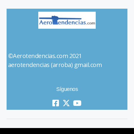
©Aerotendencias.com 2021
aerotendencias (arroba) gmail.com
Síguenos