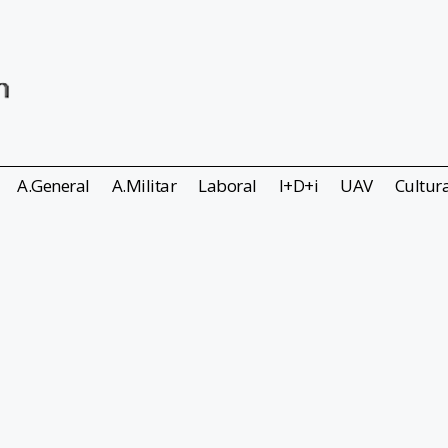
A.General
A.Militar
Laboral
I+D+i
UAV
Cultur