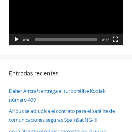
vídeo
00:00
02:15
Entradas recientes
Daher Aircraft entrega el turbohélice Kodiak
número 400
Airbus se adjudica el contrato para el satélite de
comunicaciones seguras SpainSat NG-III
Aena alcanzó el primer semestre de 2026 un