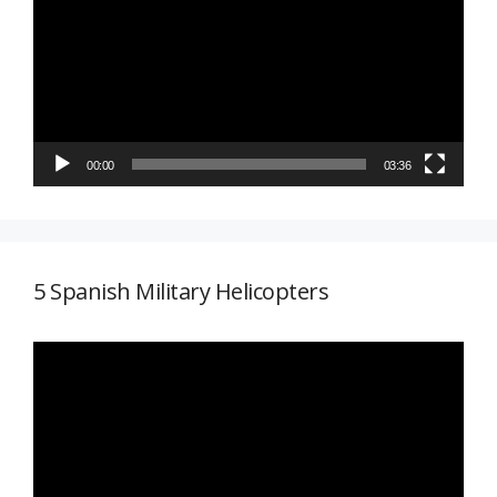
vídeo
00:00
03:36
5 Spanish Military Helicopters
Reproductor
de
vídeo