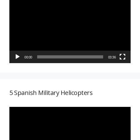
de
vídeo
00:00
03:36
5 Spanish Military Helicopters
Reproductor
de
vídeo