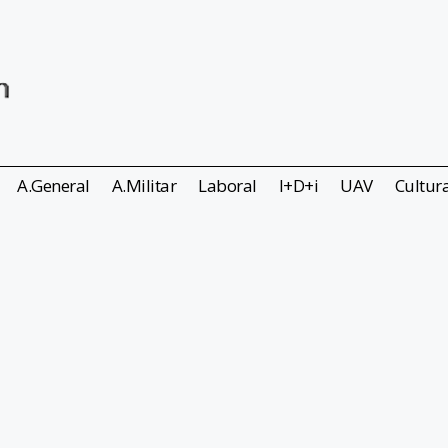
A.General
A.Militar
Laboral
I+D+i
UAV
Cultur